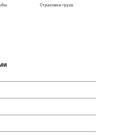
обы
Страховка груза
ми