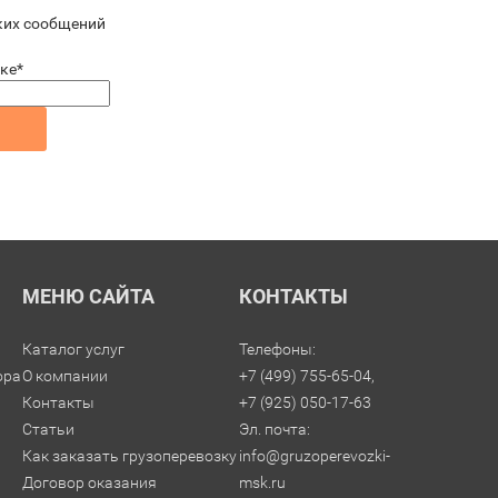
ких сообщений
нке
*
МЕНЮ САЙТА
КОНТАКТЫ
Каталог услуг
Телефоны:
ора
О компании
+7 (499) 755-65-04,
Контакты
+7 (925) 050-17-63
Статьи
Эл. почта:
Как заказать грузоперевозку
info@gruzoperevozki-
Договор оказания
msk.ru