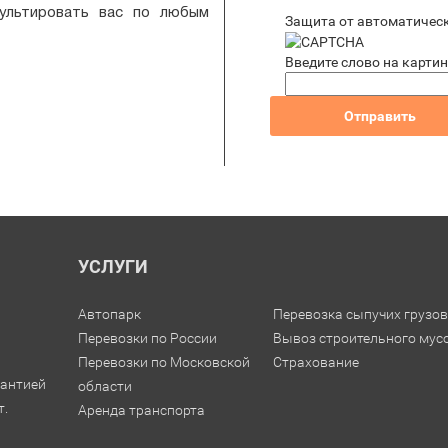
сультировать вас по любым
Защита от автоматичес
Введите слово на карти
УСЛУГИ
Автопарк
Перевозка сыпучих грузов
Перевозки по России
Вывоз строительного мус
Перевозки по Московской
Страхование
рантией
области
т.
Аренда транспорта