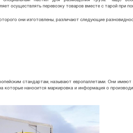
й специальный настил для размещения груза. Чаще все
ляет осуществлять перевозку товаров вместе с тарой при по
которого они изготовлены, различают следующие разновиднос
опейским стандартам, называют европаллетами. Они имеют 
на которые наносится маркировка и информация о производи