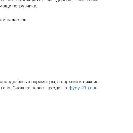
го он выполняется из дерева. При этом
мощи погрузчика.
ти паллетов:
определённые параметры, а верхние и нижние
теле. Сколько паллет входит в
фуру 20 тонн
,