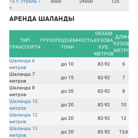
15 т. стрела 7
3000
24500
125
т.
Аренда шаланды
ОБЪЕМ
ДЛИНА
С
ТИП
ГРУЗОПОДЪЕМНОСТЬ,
КУЗОВА,
КУЗОВА,
ТРАНСПОРТА
ТОНН
КУБ.
МЕТРОВ
МЕТРОВ
Шаланда 6
до 10
82-92
6
метров
Шаланда 7
до 15
82-92
7
метров
Шаланда 8
до 20
82-92
8
метров
Шаланда 10
до 20
82-92
10
метров
Шаланда 12
до 20
82-92
12
метров
Шаланда 13
до 20
82-92
13,6
метров