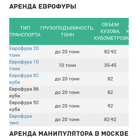
Аренда еврофуры
ОБЪЕМ
ДЛИ
ТИП
ГРУЗОПОДЪЕМНОСТЬ,
КУЗОВА,
КУЗО
ТРАНСПОРТА
ТОНН
КУБОМЕТРОВ
МЕТ
Еврофура 20
до 20 тонн
82-92
13
тонн
Еврофура 10
10 тонн
35-45
13
тонн
Еврофура 82
до 20 тонн
82
13
куба
Еврофура 86
до 20 тонн
82
13
куба
Еврофура 92
до 20 тонн
92
13
куба
Еврофура
до 20 тонн
82-92
13
тент
Аренда манипулятора в Москве