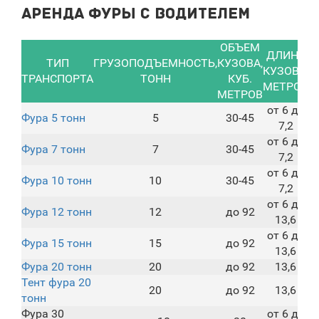
Аренда фуры с водителем
ОБЪЕМ
ДЛИНА
С
ТИП
ГРУЗОПОДЪЕМНОСТЬ,
КУЗОВА,
КУЗОВА,
ТРАНСПОРТА
ТОНН
КУБ.
МЕТРОВ
МЕТРОВ
от 6 до
Фура 5 тонн
5
30-45
7,2
от 6 до
Фура 7 тонн
7
30-45
7,2
от 6 до
Фура 10 тонн
10
30-45
7,2
от 6 до
Фура 12 тонн
12
до 92
13,6
от 6 до
Фура 15 тонн
15
до 92
13,6
Фура 20 тонн
20
до 92
13,6
Тент фура 20
20
до 92
13,6
тонн
Фура 30
от 6 до