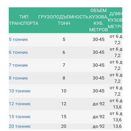
ОБЪЕМ
ДЛИНА
С
ТИП
ГРУЗОПОДЪЕМНОСТЬ,
КУЗОВА,
КУЗОВА,
ТРАНСПОРТА
ТОНН
КУБ.
МЕТРОВ
МЕТРОВ
от 6 до
5 тонник
5
30-45
7,2
от 6 до
6 тонник
6
30-45
7,2
от 6 до
7 тонник
7
30-45
7,2
от 6 до
8 тонник
8
30-45
7,2
от 6 до
10 тонник
10
30-45
7,2
от 6 до
12 тонник
12
до 92
13,6
от 6 до
15 тонник
15
до 92
13,6
20 тонник
20
до 92
13,6