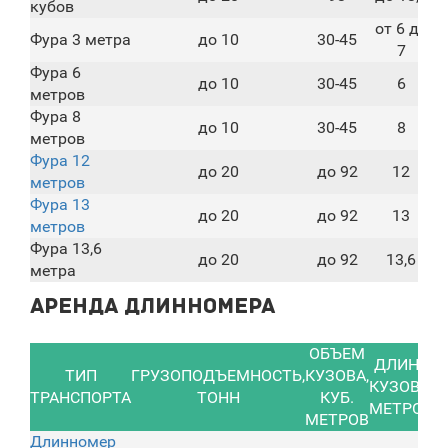
кубов
от 6 до
Фура 3 метра
до 10
30-45
7
Фура 6
до 10
30-45
6
метров
Фура 8
до 10
30-45
8
метров
Фура 12
до 20
до 92
12
метров
Фура 13
до 20
до 92
13
метров
Фура 13,6
до 20
до 92
13,6
метра
Аренда длинномера
ОБЪЕМ
ДЛИНА
С
ТИП
ГРУЗОПОДЪЕМНОСТЬ,
КУЗОВА,
КУЗОВА,
ТРАНСПОРТА
ТОНН
КУБ.
МЕТРОВ
МЕТРОВ
Длинномер