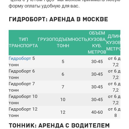
*цена с учетом НДС* мы можем принимать любую
форму оплаты удобную для вас.
Гидроборт: аренда в Москве
ОБЪЕМ
ДЛИНА
ТИП
ГРУЗОПОДЪЕМНОСТЬ,
КУЗОВА,
КУЗОВА,
З
ТРАНСПОРТА
ТОНН
КУБ.
МЕТРОВ
Р
МЕТРОВ
Гидроборт
5
от 6 до
5
30-45
тонн
7,2
Гидроборт 6
от 6 до
6
30-45
тонн
7,2
Гидроборт 7
от 6 до
7
30-45
тонн
7,2
Гидроборт 10
от 6 до
10
30-45
тонн
7,2
Гидроборт 12
от 6 до
12
40-60
тонн
8
Тонник: аренда с водителем