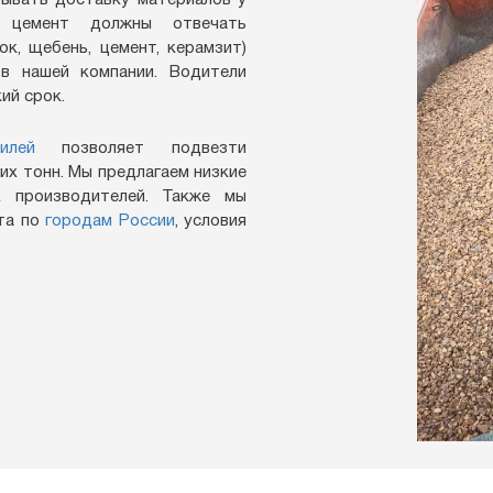
зывать доставку материалов у
 цемент должны отвечать
к, щебень, цемент, керамзит)
в нашей компании. Водители
ий срок.
илей
позволяет подвезти
их тонн. Мы предлагаем низкие
х производителей. Также мы
нта по
городам России
, условия