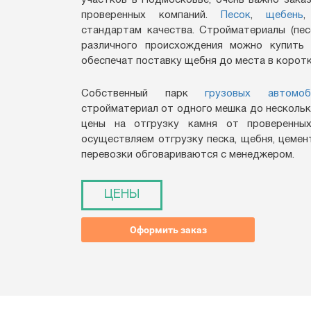
участков в Подмосковье, очень важно зака
проверенных компаний.
Песок
,
щебень
,
стандартам качества. Стройматериалы (песо
различного происхождения можно купить 
обеспечат поставку щебня до места в коротк
Собственный парк
грузовых автомоб
стройматериал от одного мешка до нескольк
цены на отгрузку камня от проверенны
осуществляем отгрузку песка, щебня, цеме
перевозки обговариваются с менеджером.
ЦЕНЫ
Оформить заказ