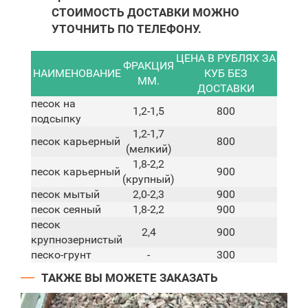
СТОИМОСТЬ ДОСТАВКИ МОЖНО
УТОЧНИТЬ ПО ТЕЛЕФОНУ.
ЦЕНА В РУБЛЯХ ЗА
ФРАКЦИЯ
НАИМЕНОВАНИЕ
КУБ БЕЗ
ММ.
ДОСТАВКИ
песок на
1,2-1,5
800
подсыпку
1,2-1,7
песок карьерный
800
(мелкий)
1,8-2,2
песок карьерный
900
(крупный)
песок мытый
2,0-2,3
900
песок сеяный
1,8-2,2
900
песок
2,4
900
крупнозернистый
песко-грунт
-
300
ТАКЖЕ ВЫ МОЖЕТЕ ЗАКАЗАТЬ