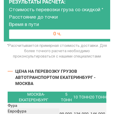
РЕЗУЛЬТАТЫ РАСЧЕТА:
Стоимость перевозки груза со скидкой
*
Расстояние до точки
Время в пути
0 руб.
0 ч.
0 км.
*Рассчитывается примерная стоимость доставки. Для
более точного расчета необходимо
проконсультироваться с нашими специалистами
ЦЕНА НА ПЕРЕВОЗКУ ГРУЗОВ
АВТОТРАНСПОРТОМ ЕКАТЕРИНБУРГ -
МОСКВА
МОСКВА-
5
10 ТОНН
20 ТОНН
ЕКАТЕРЕНБУРГ
ТОНН
Фура
Еврофура
99.000
136.000
146.000