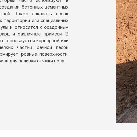
который часто используют в
 создании бетонных цементных
ншей. Также заказать песок
 территорий или специальных
нулы и относится к осадочным
варц и различные примеси. В
тью пользуется карьерный или
елких частиц речной песок
рмирует ровные поверхности,
иал для заливки стяжки пола.